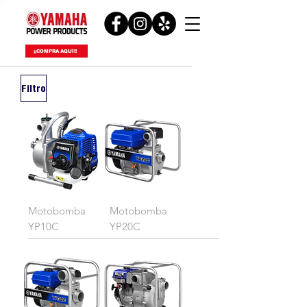
¡¡COMPRA AQUÍ!!
Filtro
Motobomba
Motobomba
YP10C
YP20C